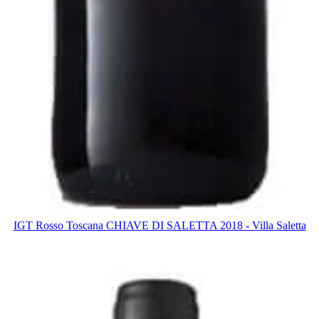
IGT Rosso Toscana CHIAVE DI SALETTA 2018 - Villa Saletta