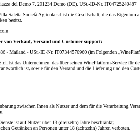
rl - Piazza del Demo 7, 201234 Demo (DE), USt.-ID-Nr. IT04725240487
Villa Saletta Società Agricola srl
ist die Gesellschaft, die das Eigentum 
en besitzt.
a.com
er von Verkauf, Versand und Customer support:
 n. 86 - Mailand - USt.-ID-Nr. IT07344570960 (im Folgenden „WinePla
.r.l. ist das Unternehmen, das über seinen WinePlatform-Service für 
antwortlich ist, sowie für den Versand und die Lieferung und den Cus
einbarung zwischen Ihnen als Nutzer und dem für die Verarbeitung Veran
m.
ienste ist auf Nutzer über 13 (dreizehn) Jahre beschränkt;
lischen Getränken an Personen unter 18 (achtzehn) Jahren verboten.