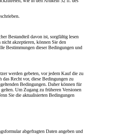
kzutreten, wie in den Artikeln 52 ff. des
schrieben.
r Bestandteil davon ist, sorgfältig lesen
 nicht akzeptieren, können Sie den
e alle Bestimmungen dieser Bedingungen und
utzer werden gebeten, vor jedem Kauf die zu
h das Recht vor, diese Bedingungen zu
s geltenden Bedingungen. Daher können für
en gelten. Um Zugang zu früheren Versionen
enn Sie die aktualisierten Bedingungen
rungsformular abgefragten Daten angeben und