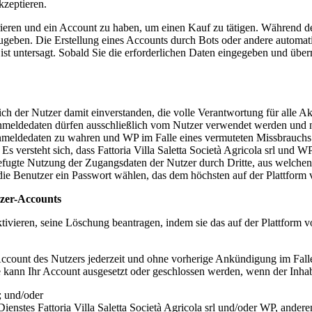
kzeptieren.
trieren und ein Account zu haben, um einen Kauf zu tätigen. Während d
geben. Die Erstellung eines Accounts durch Bots oder andere automatisie
ist untersagt. Sobald Sie die erforderlichen Daten eingegeben und über
ich der Nutzer damit einverstanden, die volle Verantwortung für alle A
eldedaten dürfen ausschließlich vom Nutzer verwendet werden und ni
r Anmeldedaten zu wahren und WP im Falle eines vermuteten Missbrauchs
Es versteht sich, dass
Fattoria Villa Saletta Società Agricola srl
und WP 
befugte Nutzung der Zugangsdaten der Nutzer durch Dritte, aus welch
 Benutzer ein Passwort wählen, das dem höchsten auf der Plattform ve
tzer-Accounts
tivieren, seine Löschung beantragen, indem sie das auf der Plattform 
 Account des Nutzers jederzeit und ohne vorherige Ankündigung im Fal
 kann Ihr Account ausgesetzt oder geschlossen werden, wenn der Inhabe
; und/oder
Dienstes
Fattoria Villa Saletta Società Agricola srl
und/oder WP, anderen