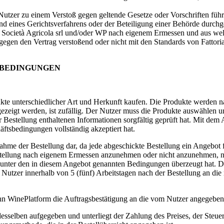
Nutzer zu einem Verstoß gegen geltende Gesetze oder Vorschriften füh
und eines Gerichtsverfahrens oder der Beteiligung einer Behörde durch
a Società Agricola srl
und/oder WP nach eigenem Ermessen und aus wel
gegen den Vertrag verstoßend oder nicht mit den Standards von
Fattori
SBEDINGUNGEN
kte unterschiedlicher Art und Herkunft kaufen. Die Produkte werden 
angezeigt werden, ist zufällig. Der Nutzer muss die Produkte auswählen 
Bestellung enthaltenen Informationen sorgfältig geprüft hat. Mit dem 
ftsbedingungen vollständig akzeptiert hat.
ahme der Bestellung dar, da jede abgeschickte Bestellung ein Angebot 
Bestellung nach eigenem Ermessen anzunehmen oder nicht anzunehmen, n
 unter den in diesem Angebot genannten Bedingungen überzeugt hat. Der
n Nutzer innerhalb von 5 (fünf) Arbeitstagen nach der Bestellung an d
n WinePlatform die Auftragsbestätigung an die vom Nutzer angegeben
esselben aufgegeben und unterliegt der Zahlung des Preises, der Steue