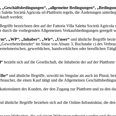
, „Geschäftsbedingungen“, „allgemeine Bedingungen“, „Bedingu
a Saletta Società Agricola srl
-Plattform regeln, die Änderungen unterlieg
ekauft werden;
Begriffe bezeichnen den auf der
Fattoria Villa Saletta Società Agricola s
er durch die vorliegenden Allgemeinen Verkaufsbedingungen geregelt 
rm“, „WP“, „Inhaber“, „Wir“, „Unser“
und ähnliche Begriffe bezieh
ls „Gewerbetreibender“ im Sinne von Absatz 3, Buchstabe c) des Verbrau
nternehmerischen, gewerblichen, handwerklichen oder beruflichen Tätigk
l
“
bezieht sich auf die Gesellschaft, die Inhaberin der auf der Plattfor
„Ihr“
und ähnliche Begriffe, sowohl im Singular als auch im Plural, bezi
rbraucher, die einen Kauf tätigt und die Allgemeinen Geschäftsbedingun
ikationsdaten des Kunden, der den Zugang zur Plattform und zu den da
d ähnliche Begriffe beziehen sich auf die Online-Infrastruktur, die de
ihe von Webseiten, die auf einem Webserver gehostet werden und die 