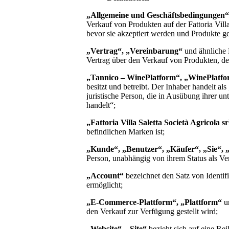
„Allgemeine und Geschäftsbedingungen“
Verkauf von Produkten auf der
Fattoria Vill
bevor sie akzeptiert werden und Produkte g
„Vertrag“, „Vereinbarung“
und ähnliche 
Vertrag über den Verkauf von Produkten, d
„Tannico – WinePlatform“, „WinePlatfo
besitzt und betreibt. Der Inhaber handelt a
juristische Person, die in Ausübung ihrer u
handelt“;
„
Fattoria Villa Saletta Società Agricola sr
befindlichen Marken ist;
„Kunde“, „Benutzer“, „Käufer“, „Sie“, 
Person, unabhängig von ihrem Status als Ve
„Account“
bezeichnet den Satz von Identif
ermöglicht;
„E-Commerce-Plattform“, „Plattform“
un
den Verkauf zur Verfügung gestellt wird;
„Website“, „Site“
bezieht sich auf eine Re