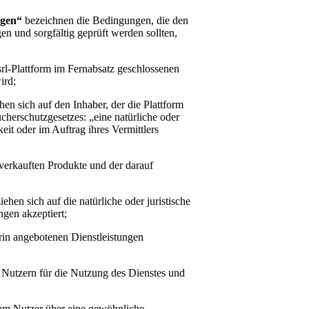
ngen“
bezeichnen die Bedingungen, die den
en und sorgfältig geprüft werden sollten,
rl
-Plattform im Fernabsatz geschlossenen
wird;
en sich auf den Inhaber, der die Plattform
cherschutzgesetzes: „eine natürliche oder
eit oder im Auftrag ihres Vermittlers
m verkauften Produkte und der darauf
ehen sich auf die natürliche oder juristische
gen akzeptiert;
rin angebotenen Dienstleistungen
n Nutzern für die Nutzung des Dienstes und
vom Nutzer über eine gewöhnliche