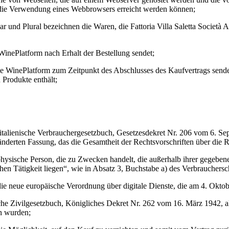
ie Verwendung eines Webbrowsers erreicht werden können;
ar und Plural bezeichnen die Waren, die
Fattoria Villa Saletta Società A
 WinePlatform nach Erhalt der Bestellung sendet;
die WinePlatform zum Zeitpunkt des Abschlusses des Kaufvertrags sende
n Produkte enthält;
italienische Verbrauchergesetzbuch, Gesetzesdekret Nr. 206 vom 6. Sep
erten Fassung, das die Gesamtheit der Rechtsvorschriften über die Re
hysische Person, die zu Zwecken handelt, die außerhalb ihrer gegebene
hen Tätigkeit liegen“, wie in Absatz 3, Buchstabe a) des Verbrauchers
ie neue europäische Verordnung über digitale Dienste, die am 4. Okto
sche Zivilgesetzbuch, Königliches Dekret Nr. 262 vom 16. März 1942, ak
n wurden;