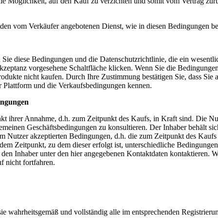
ie Möglichkeit, auf den Kauf zu verzichten und somit vom Vertrag zurüc
 den vom Verkäufer angebotenen Dienst, wie in diesen Bedingungen be
e diese Bedingungen und die Datenschutzrichtlinie, die ein wesentliche
 Akzeptanz vorgesehene Schaltfläche klicken. Wenn Sie die Bedingungen
rodukte nicht kaufen. Durch Ihre Zustimmung bestätigen Sie, dass Si
er Plattform und die Verkaufsbedingungen kennen.
ingungen
kt ihrer Annahme, d.h. zum Zeitpunkt des Kaufs, in Kraft sind. Die N
emeinen Geschäftsbedingungen zu konsultieren. Der Inhaber behält sic
vom Nutzer akzeptierten Bedingungen, d.h. die zum Zeitpunkt des Kauf
dem Zeitpunkt, zu dem dieser erfolgt ist, unterschiedliche Bedingung
 den Inhaber unter den hier angegebenen Kontaktdaten kontaktieren. W
 nicht fortfahren.
 sie wahrheitsgemäß und vollständig alle im entsprechenden Registrie