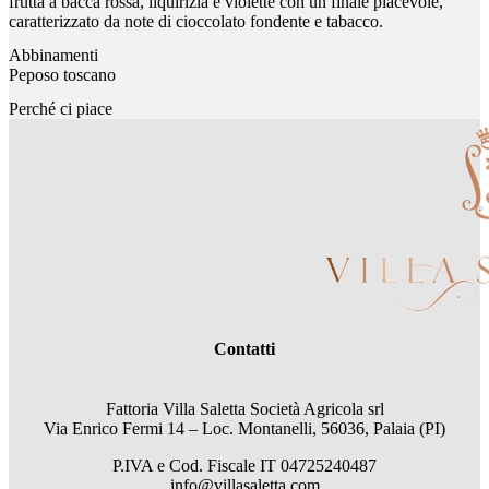
frutta a bacca rossa, liquirizia e violette con un finale piacevole,
caratterizzato da note di cioccolato fondente e tabacco.
Abbinamenti
Peposo toscano
Perché ci piace
Contatti
Fattoria Villa Saletta Società Agricola srl
Via Enrico Fermi 14 – Loc. Montanelli, 56036, Palaia (PI)
P.IVA e Cod. Fiscale
IT 04725240487
info@villasaletta.com