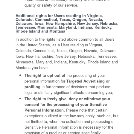
quality or safety of our service.
Additional rights for Users residing in Virginia,
Colorado, Connecticut, Texas, Oregon, Nevada,
Delaware, Iowa, New Hampshire, New Jersey, Nebraska,
Tennessee, Minnesota, Maryland, Indiana, Kentucky,
Rhode Island and Montana
In addition to the rights listed above common to all Users
in the United States, as a User residing in Virginia,
Colorado, Connecticut, Texas, Oregon, Nevada, Delaware,
Iowa, New Hampshire, New Jersey, Nebraska, Tennessee,
Minnesota, Maryland, Indiana, Kentucky, Rhode Island and
Montana you have
The right to opt out of
the processing of your
personal information for
Targeted Advertising or
profiling
in furtherance of decisions that produce
legal or similarly significant effects concerning you;
The right to freely give, deny or withdraw your
consent for the processing of your Sensitive
Personal Information.
Please note that certain
exceptions outlined in the law may apply, such as, but
not limited to, when the collection and processing of
Sensitive Personal Information is necessary for the
provision of a product or service specifically