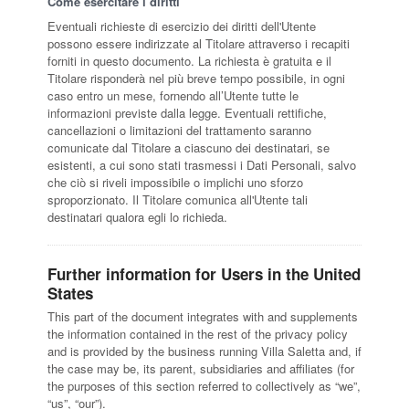
Come esercitare i diritti
Eventuali richieste di esercizio dei diritti dell'Utente
possono essere indirizzate al Titolare attraverso i recapiti
forniti in questo documento. La richiesta è gratuita e il
Titolare risponderà nel più breve tempo possibile, in ogni
caso entro un mese, fornendo all’Utente tutte le
informazioni previste dalla legge. Eventuali rettifiche,
cancellazioni o limitazioni del trattamento saranno
comunicate dal Titolare a ciascuno dei destinatari, se
esistenti, a cui sono stati trasmessi i Dati Personali, salvo
che ciò si riveli impossibile o implichi uno sforzo
sproporzionato. Il Titolare comunica all'Utente tali
destinatari qualora egli lo richieda.
Further information for Users in the United
States
This part of the document integrates with and supplements
the information contained in the rest of the privacy policy
and is provided by the business running Villa Saletta and, if
the case may be, its parent, subsidiaries and affiliates (for
the purposes of this section referred to collectively as “we”,
“us”, “our”).