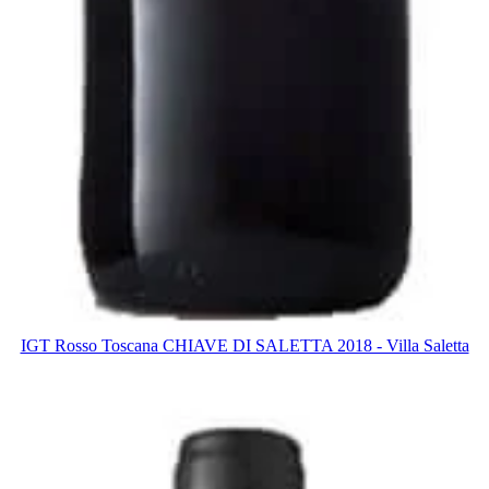
IGT Rosso Toscana CHIAVE DI SALETTA 2018 - Villa Saletta