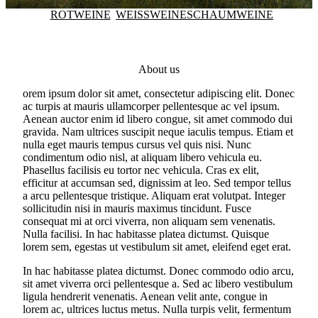
ROTWEINE
WEISSWEINE
SCHAUMWEINE
About us
orem ipsum dolor sit amet, consectetur adipiscing elit. Donec
ac turpis at mauris ullamcorper pellentesque ac vel ipsum.
Aenean auctor enim id libero congue, sit amet commodo dui
gravida. Nam ultrices suscipit neque iaculis tempus. Etiam et
nulla eget mauris tempus cursus vel quis nisi. Nunc
condimentum odio nisl, at aliquam libero vehicula eu.
Phasellus facilisis eu tortor nec vehicula. Cras ex elit,
efficitur at accumsan sed, dignissim at leo. Sed tempor tellus
a arcu pellentesque tristique. Aliquam erat volutpat. Integer
sollicitudin nisi in mauris maximus tincidunt. Fusce
consequat mi at orci viverra, non aliquam sem venenatis.
Nulla facilisi. In hac habitasse platea dictumst. Quisque
lorem sem, egestas ut vestibulum sit amet, eleifend eget erat.
In hac habitasse platea dictumst. Donec commodo odio arcu,
sit amet viverra orci pellentesque a. Sed ac libero vestibulum
ligula hendrerit venenatis. Aenean velit ante, congue in
lorem ac, ultrices luctus metus. Nulla turpis velit, fermentum