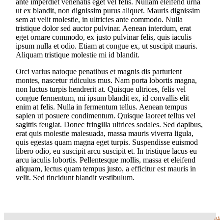
ante imperdiet venenatis eget vel felis. Nullam eleifend urna
ut ex blandit, non dignissim purus aliquet. Mauris dignissim
sem at velit molestie, in ultricies ante commodo. Nulla
tristique dolor sed auctor pulvinar. Aenean interdum, erat
eget ornare commodo, ex justo pulvinar felis, quis iaculis
ipsum nulla et odio. Etiam at congue ex, ut suscipit mauris.
Aliquam tristique molestie mi id blandit.
Orci varius natoque penatibus et magnis dis parturient
montes, nascetur ridiculus mus. Nam porta lobortis magna,
non luctus turpis hendrerit at. Quisque ultrices, felis vel
congue fermentum, mi ipsum blandit ex, id convallis elit
enim at felis. Nulla in fermentum tellus. Aenean tempus
sapien ut posuere condimentum. Quisque laoreet tellus vel
sagittis feugiat. Donec fringilla ultrices sodales. Sed dapibus,
erat quis molestie malesuada, massa mauris viverra ligula,
quis egestas quam magna eget turpis. Suspendisse euismod
libero odio, eu suscipit arcu suscipit et. In tristique lacus eu
arcu iaculis lobortis. Pellentesque mollis, massa et eleifend
aliquam, lectus quam tempus justo, a efficitur est mauris in
velit. Sed tincidunt blandit vestibulum.