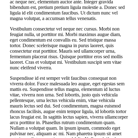
ac neque nec, elementum auctor ante. Integer gravida
bibendum est, pretium pretium ligula molestie a. Donec sed
ligula id elit condimentum faucibus. Ut dictum nunc vel
magna volutpat, a accumsan tellus venenatis.
Vestibulum consectetur vel neque nec cursus. Morbi non
feugiat nulla, ut porttitor mi. Morbi maximus augue diam,
eget condimentum est convallis eu. Sed tristique massa
tortor. Donec scelerisque magna in purus laoreet, quis
consectetur erat porttitor. Mauris sed ullamcorper urna,
fermentum placerat risus. Quisque porttitor eros sed mollis
laoreet. Cras et volutpat mi. Vestibulum suscipit sem vitae
nunc eleifend viverra.
Suspendisse id est semper velit faucibus consequat non
viverra dolor. Fusce malesuada leo augue, eget egestas sem
mattis eu. Suspendisse tellus magna, elementum id luctus
vitae, viverra non urna. Sed lobortis, justo quis vehicula
pellentesque, urna lectus vehicula enim, vitae vehicula
mauris lectus sed dui. Sed condimentum, magna euismod
rhoncus facilisis, augue enim tempor ligula, id lobortis tortor
lacus feugiat est. In sagittis lectus sapien, viverra ullamcorper
arcu porttitor in. Phasellus rutrum condimentum quam.
Nullam a volutpat quam. In ipsum ipsum, commodo eget
pulvinar nec, aliquam ac mi. Nam pharetra ipsum sit amet