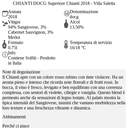
CHIANTI DOCG Superiore Chianti 2018 - Villa Saletta
Annata
Denominazione
2018
docg
Vitigni
Alcol
94% Sangiovese, 3%
13,50%
Cabernet Sauvignon, 3%
Merlot
Formato
Temperatura di servizio
0.75l
16/18 °C
Info
Contiene Solfiti - Prodotto
in Italia
Note di degustazione
Il Chianti apre con un colore rosso rubino con tinte violacee. Ha un
aroma pieno e intenso che ricorda note floreali e di frutti rossi. In
bocca, il vino è fresco, levigato e ben equilibrato con una coerenza
complessa, con sentori di violette, ciliegie e vaniglia. Questo blend è
permeato anche da sensazioni di legno tostato. Al palato mostra la
tipica intensità del Sangiovese, tannini che vantano morbidezza nella
loro texture e una freschezza vibrante e dinamica.
Abbinamenti
Perché ci piace