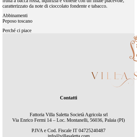
frutta a bacca rossa, liquirizia e violette con un finale piacevole,
caratterizzato da note di cioccolato fondente e tabacco.
Abbinamenti
Peposo toscano
Perché ci piace
Contatti
Fattoria Villa Saletta Società Agricola srl
Via Enrico Fermi 14 – Loc. Montanelli, 56036, Palaia (PI)
P.IVA e Cod. Fiscale
IT 04725240487
info@villasaletta.com