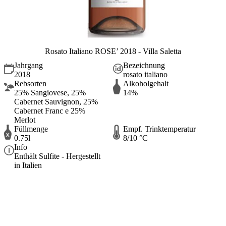
Rosato Italiano ROSE’ 2018 - Villa Saletta
Jahrgang
Bezeichnung
2018
rosato italiano
Rebsorten
Alkoholgehalt
25% Sangiovese, 25%
14%
Cabernet Sauvignon, 25%
Cabernet Franc e 25%
Merlot
Füllmenge
Empf. Trinktemperatur
0.75l
8/10 °C
Info
Enthält Sulfite - Hergestellt
in Italien