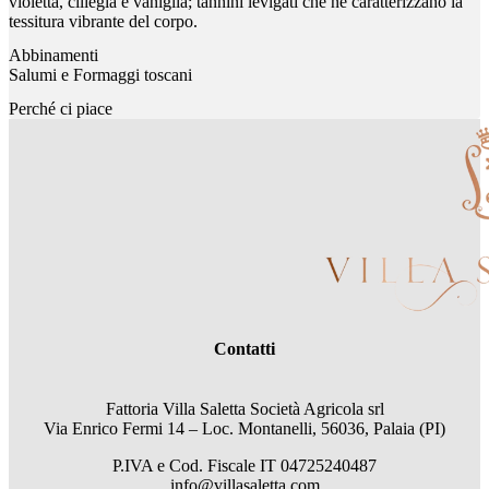
violetta, ciliegia e vaniglia; tannini levigati che ne caratterizzano la
tessitura vibrante del corpo.
Abbinamenti
Salumi e Formaggi toscani
Perché ci piace
Contatti
Fattoria Villa Saletta Società Agricola srl
Via Enrico Fermi 14 – Loc. Montanelli, 56036, Palaia (PI)
P.IVA e Cod. Fiscale
IT 04725240487
info@villasaletta.com